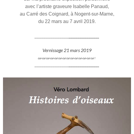
avec l’artiste graveure Isabelle Panaud,
au Carré des Coignard, à Nogent-sur-Marne,
du 22 mars au 7 avril 2019.
___________________
___________
______
Vernissage 21 mars 2019
cui-cui cui-cui-cui cui-cui cui cui-cui cui-cui-cui cui !
___________________
___________
______