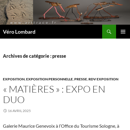
Recherche
Véro Lombard
ALLER
MENU
AU
PRINCI
CONTENU
Archives de catégorie : presse
EXPOSITION
,
EXPOSITION PERSONNELLE
,
PRESSE
,
RDV EXPOSITION
« MATIÈRES » : EXPO EN
DUO
16 AVRIL 2025
Galerie Maurice Genevoix à l’Office du Tourisme Sologne, à