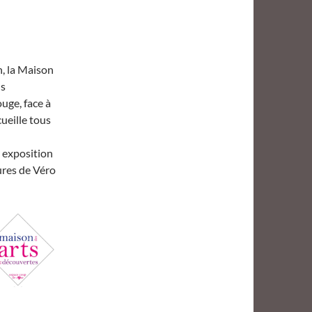
, la Maison
ns
uge, face à
cueille tous
r exposition
tures de Véro