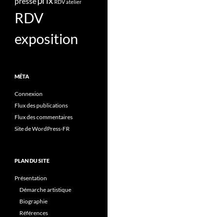
prix
presse
RDV atelier
RDV
exposition
MÉTA
Connexion
Flux des publications
Flux des commentaires
Site de WordPress-FR
PLAN DU SITE
Présentation
Démarche artistique
Biographie
Références