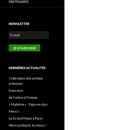
PARTENAIRES
NEWSLETTER
DERNIÈRES ACTUALITÉS
118e Salon des artistes
orléanais
Expo duo
de l’arbre à l’oiseau
« Matières » : Expo en duo
Merci !
Le Grand Palais à Paris
Véro Lombard, le retour !