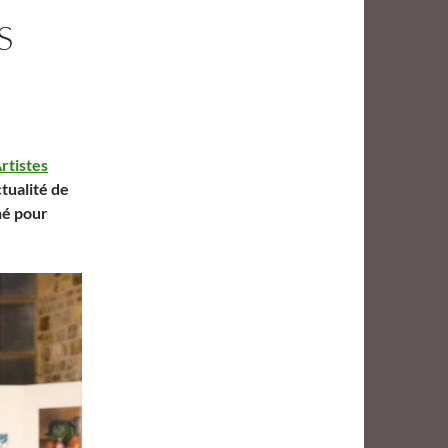
S
rtistes
ctualité de
né pour