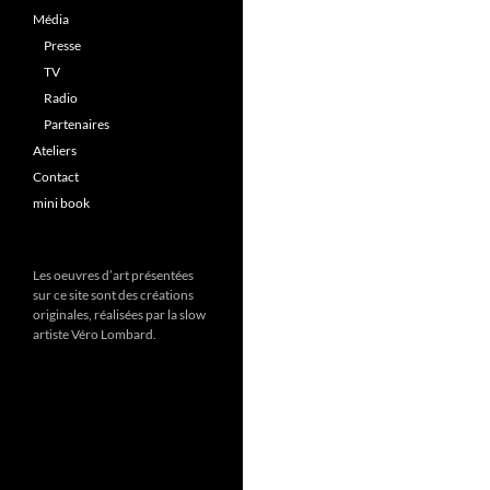
Média
Presse
TV
Radio
Partenaires
Ateliers
Contact
mini book
Les oeuvres d’art présentées
sur ce site sont des créations
originales, réalisées par la slow
artiste Véro Lombard.