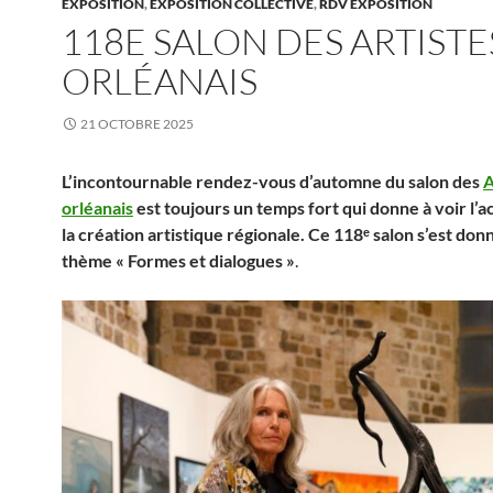
EXPOSITION
,
EXPOSITION COLLECTIVE
,
RDV EXPOSITION
118E SALON DES ARTISTE
ORLÉANAIS
21 OCTOBRE 2025
L’incontournable rendez-vous d’automne du salon des
A
orléanais
est toujours un temps fort qui donne à voir l’a
la création artistique régionale. Ce 118ᵉ salon s’est don
thème « Formes et dialogues »
.