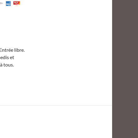
Entrée libre.
edis et
à tous.