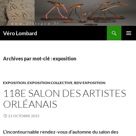
Recherche
Véro Lombard
ALLER
MENU
AU
PRINCI
CONTENU
Archives par mot-clé : exposition
EXPOSITION
,
EXPOSITION COLLECTIVE
,
RDV EXPOSITION
118E SALON DES ARTISTES
ORLÉANAIS
21 OCTOBRE 2025
L’incontournable rendez-vous d’automne du salon des