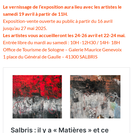
Le vernissage de l’exposition aura lieu avec les artistes le
samedi 19 avril à partir de 11H.
Exposition-vente ouverte au public à partir du 16 avril
jusqu’au 27 mai 2025.
Les artistes vous accueilleront les 24-26 avril et 22-24 mai.
Entrée libre du mardi au samedi : 10H -12H30 / 14H- 18H
Office de Tourisme de Sologne – Galerie Maurice Genevoix
1 place du Général de Gaulle – 41300 SALBRIS