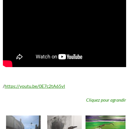
/
https://youtu.be/0E7c2tA65vI
Cliquez pour agrandir