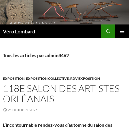
Recherche
Véro Lombard
ALLER
MENU
AU
PRINCI
CONTENU
Tous les articles par admin4462
EXPOSITION
,
EXPOSITION COLLECTIVE
,
RDV EXPOSITION
118E SALON DES ARTISTES
ORLÉANAIS
21 OCTOBRE 2025
L’incontournable rendez-vous d’automne du salon des