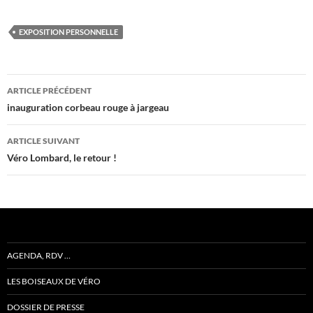
EXPOSITION PERSONNELLE
Navigation
ARTICLE PRÉCÉDENT
des
inauguration corbeau rouge à jargeau
articles
ARTICLE SUIVANT
Véro Lombard, le retour !
AGENDA, RDV …
LES BOISEAUX DE VÉRO
DOSSIER DE PRESSE