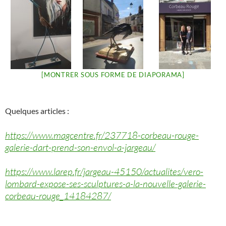
[MONTRER SOUS FORME DE DIAPORAMA]
Quelques articles :
https://www.magcentre.fr/237718-corbeau-rouge-
galerie-dart-prend-son-envol-a-jargeau/
https://www.larep.fr/jargeau-45150/actualites/vero-
lombard-expose-ses-sculptures-a-la-nouvelle-galerie-
corbeau-rouge_14184287/