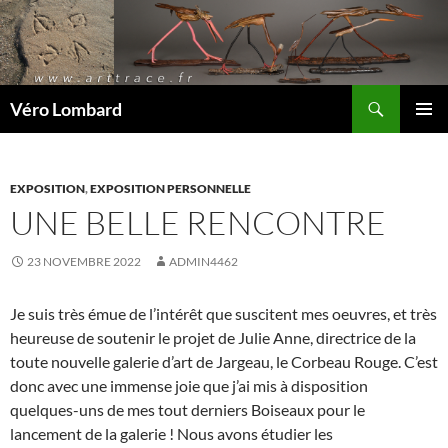
Recherche
Véro Lombard
ALLER
MENU
AU
PRINCI
CONTENU
EXPOSITION
,
EXPOSITION PERSONNELLE
UNE BELLE RENCONTRE
23 NOVEMBRE 2022
ADMIN4462
Je suis très émue de l’intérêt que suscitent mes oeuvres, et très
heureuse de soutenir le projet de Julie Anne, directrice de la
toute nouvelle galerie d’art de Jargeau, le Corbeau Rouge. C’est
donc avec une immense joie que j’ai mis à disposition
quelques-uns de mes tout derniers Boiseaux pour le
lancement de la galerie ! Nous avons étudier les