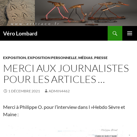
Recherche
Véro Lombard
ALLER
MENU
AU
PRINCI
CONTENU
EXPOSITION
,
EXPOSITION PERSONNELLE
,
MÉDIAS
,
PRESSE
MERCI AUX JOURNALISTES
POUR LES ARTICLES …
1 DÉCEMBRE 2021
ADMIN4462
Merci à Philippe O. pour l’interview dans l »Hebdo Sèvre et
Maine :