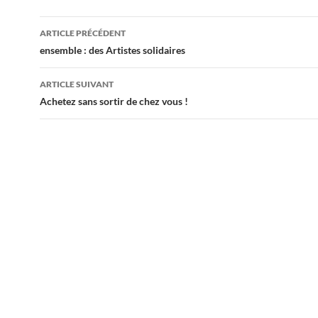
Navigation
ARTICLE PRÉCÉDENT
des
ensemble : des Artistes solidaires
articles
ARTICLE SUIVANT
Achetez sans sortir de chez vous !