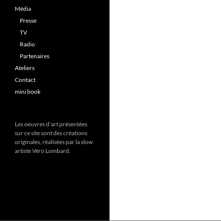
Média
Presse
TV
Radio
Partenaires
Ateliers
Contact
mini book
Les oeuvres d’art présentées
sur ce site sont des créations
originales, réalisées par la slow
artiste Véro Lombard.