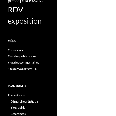
prix
presse
RDV atelier
RDV
exposition
MÉTA
Connexion
Flux des publications
Flux des commentaires
Site de WordPress-FR
PLAN DU SITE
Présentation
Démarche artistique
Biographie
Références