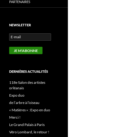
PARTENAIRES
NEWSLETTER
DERNIÈRES ACTUALITÉS
118e Salon des artistes
orléanais
Expo duo
de l’arbre à l’oiseau
« Matières » : Expo en duo
Merci !
Le Grand Palais à Paris
Véro Lombard, le retour !