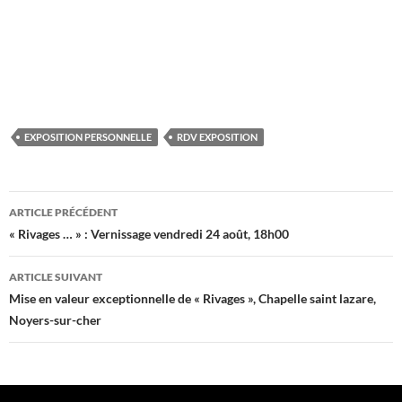
EXPOSITION PERSONNELLE
RDV EXPOSITION
Navigation
ARTICLE PRÉCÉDENT
des
« Rivages … » : Vernissage vendredi 24 août, 18h00
articles
ARTICLE SUIVANT
Mise en valeur exceptionnelle de « Rivages », Chapelle saint lazare,
Noyers-sur-cher