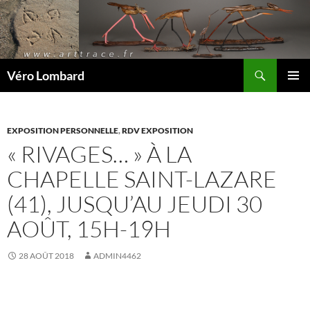
Recherche
Véro Lombard
ALLER
MENU
AU
PRINCI
CONTENU
EXPOSITION PERSONNELLE
,
RDV EXPOSITION
« RIVAGES… » À LA
CHAPELLE SAINT-LAZARE
(41), JUSQU’AU JEUDI 30
AOÛT, 15H-19H
28 AOÛT 2018
ADMIN4462