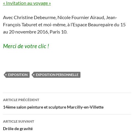
« Invitation au voyage »
Avec Christine Debeurme, Nicole Fournier Airaud, Jean-
François Taburet et moi-même, à l’Espace Beaurepaire du 15
au 20 novembre 2016, Paris 10.
Merci de votre clic !
EXPOSITION
EXPOSITION PERSONNELLE
Navigation
ARTICLE PRÉCÉDENT
des
14ème salon peinture et sculpture Marcilly-en-Villette
articles
ARTICLE SUIVANT
Drôle de gravité