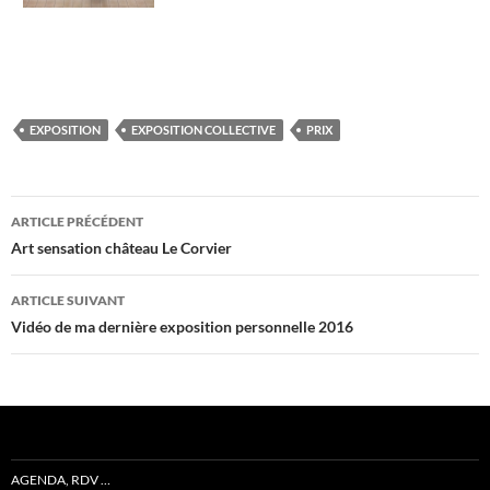
EXPOSITION
EXPOSITION COLLECTIVE
PRIX
Navigation
ARTICLE PRÉCÉDENT
des
Art sensation château Le Corvier
articles
ARTICLE SUIVANT
Vidéo de ma dernière exposition personnelle 2016
AGENDA, RDV …