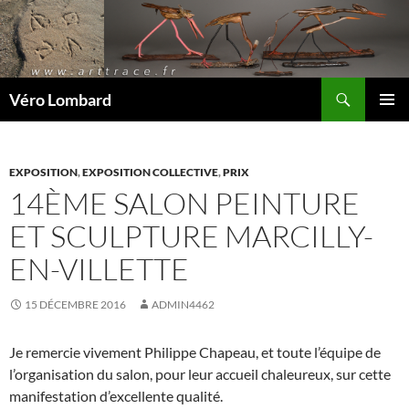
Recherche
Véro Lombard
ALLER
MENU
AU
PRINCI
CONTENU
EXPOSITION
,
EXPOSITION COLLECTIVE
,
PRIX
14ÈME SALON PEINTURE
ET SCULPTURE MARCILLY-
EN-VILLETTE
15 DÉCEMBRE 2016
ADMIN4462
Je remercie vivement Philippe Chapeau, et toute l’équipe de
l’organisation du salon, pour leur accueil chaleureux, sur cette
manifestation d’excellente qualité.