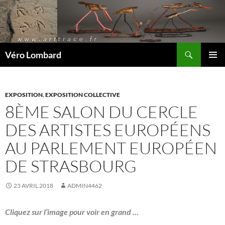
Recherche
Véro Lombard
ALLER
MENU
AU
PRINCI
CONTENU
EXPOSITION
,
EXPOSITION COLLECTIVE
8ÈME SALON DU CERCLE
DES ARTISTES EUROPÉENS
AU PARLEMENT EUROPÉEN
DE STRASBOURG
23 AVRIL 2018
ADMIN4462
Cliquez sur l’image pour voir en grand …