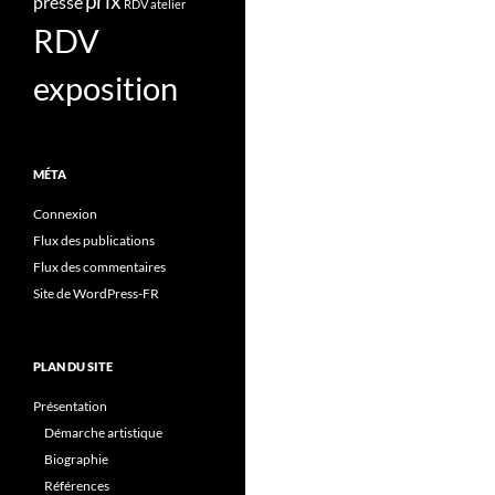
prix
presse
RDV atelier
RDV
exposition
MÉTA
Connexion
Flux des publications
Flux des commentaires
Site de WordPress-FR
PLAN DU SITE
Présentation
Démarche artistique
Biographie
Références