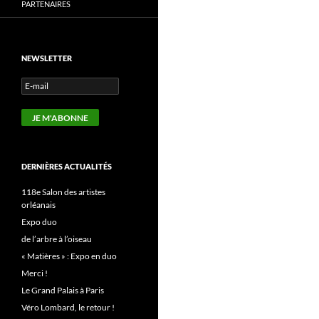
PARTENAIRES
NEWSLETTER
DERNIÈRES ACTUALITÉS
118e Salon des artistes
orléanais
Expo duo
de l’arbre à l’oiseau
« Matières » : Expo en duo
Merci !
Le Grand Palais à Paris
Véro Lombard, le retour !