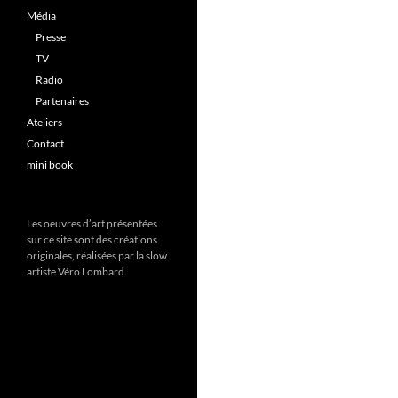
Média
Presse
TV
Radio
Partenaires
Ateliers
Contact
mini book
Les oeuvres d’art présentées
sur ce site sont des créations
originales, réalisées par la slow
artiste Véro Lombard.