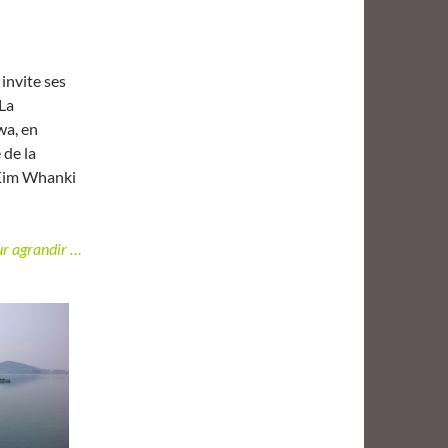
invite ses
 La
wa, en
 de la
 Kim Whanki
ur agrandir …