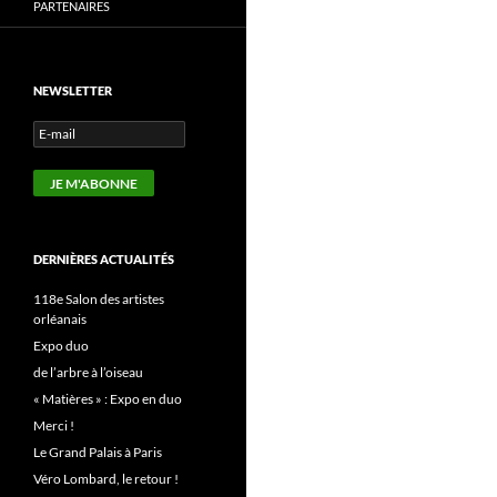
PARTENAIRES
NEWSLETTER
DERNIÈRES ACTUALITÉS
118e Salon des artistes
orléanais
Expo duo
de l’arbre à l’oiseau
« Matières » : Expo en duo
Merci !
Le Grand Palais à Paris
Véro Lombard, le retour !