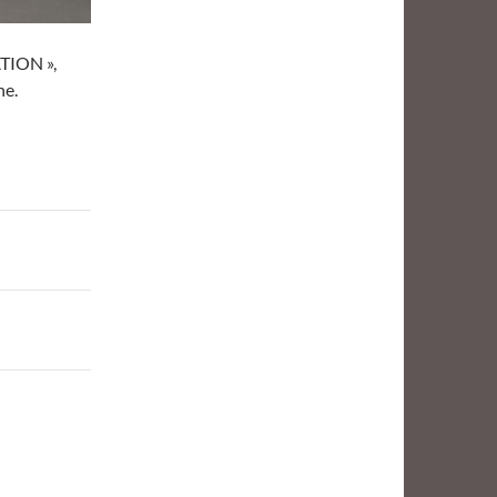
ATION »,
ne.