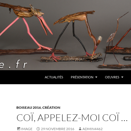
ALLER AU CONTENU
ACTUALITÉS
PRÉSENTATION
OEUVRES
BOISEAU 2016
,
CRÉATION
COÏ, APPELEZ-MOI COÏ …
IMAGE
29 NOVEMBRE 2016
ADMIN4462