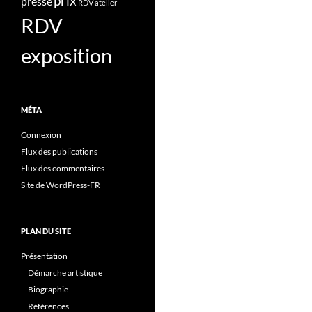
prix
presse
RDV atelier
RDV
exposition
MÉTA
Connexion
Flux des publications
Flux des commentaires
Site de WordPress-FR
PLAN DU SITE
Présentation
Démarche artistique
Biographie
Références