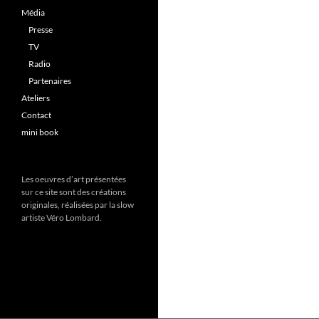
Média
Presse
TV
Radio
Partenaires
Ateliers
Contact
mini book
Les oeuvres d’art présentées
sur ce site sont des créations
originales, réalisées par la slow
artiste Véro Lombard.