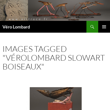
Recherche
Véro Lombard
ALLER
MENU
AU
PRINCI
CONTENU
IMAGES TAGGED
"VÉROLOMBARD SLOWART
BOISEAUX"