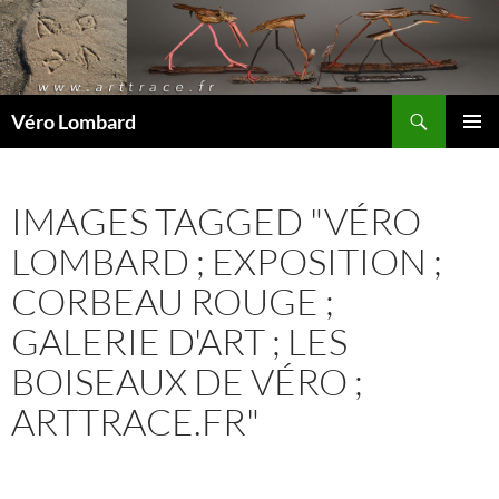
Recherche
Véro Lombard
ALLER
MENU
AU
PRINCI
CONTENU
IMAGES TAGGED "VÉRO
LOMBARD ; EXPOSITION ;
CORBEAU ROUGE ;
GALERIE D'ART ; LES
BOISEAUX DE VÉRO ;
ARTTRACE.FR"