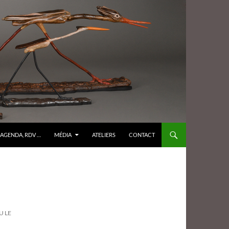
AGENDA, RDV …
MÉDIA
ATELIERS
CONTACT
U LE