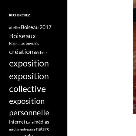
RECHERCHEZ
Boiseau 2017
atelier
Boiseaux
Boiseaux envolés
création
déchets
exposition
exposition
collective
exposition
personnelle
médias
internet
Loire
nature
médias entreprise