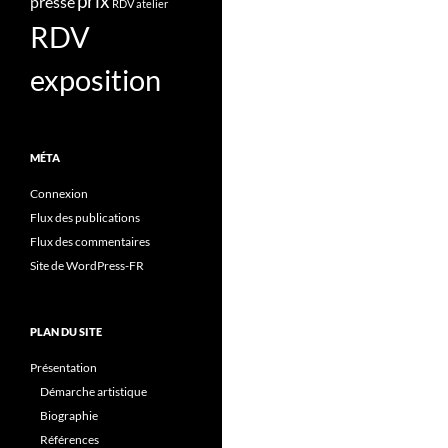
prix
presse
RDV atelier
RDV
exposition
MÉTA
Connexion
Flux des publications
Flux des commentaires
Site de WordPress-FR
PLAN DU SITE
Présentation
Démarche artistique
Biographie
Références