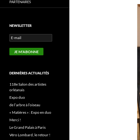
PARTENAIRES
NEWSLETTER
DERNIÈRES ACTUALITÉS
118e Salon des artistes
orléanais
Expo duo
de l’arbre à l’oiseau
« Matières » : Expo en duo
Merci !
Le Grand Palais à Paris
Véro Lombard, le retour !