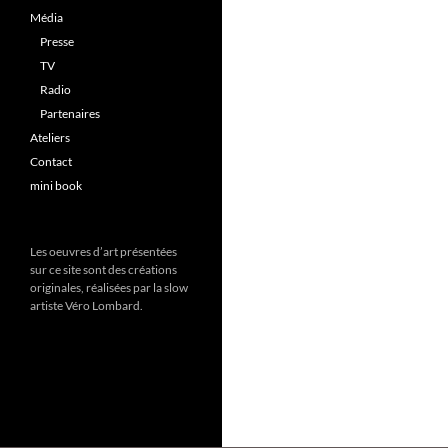
Média
Presse
TV
Radio
Partenaires
Ateliers
Contact
mini book
Les oeuvres d’art présentées
sur ce site sont des créations
originales, réalisées par la slow
artiste Véro Lombard.