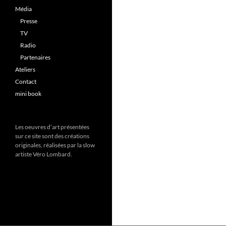
Média
Presse
TV
Radio
Partenaires
Ateliers
Contact
mini book
Les oeuvres d’art présentées
sur ce site sont des créations
originales, réalisées par la slow
artiste Véro Lombard.