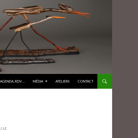
AGENDA, RDV …
MÉDIA
ATELIERS
CONTACT
U LE