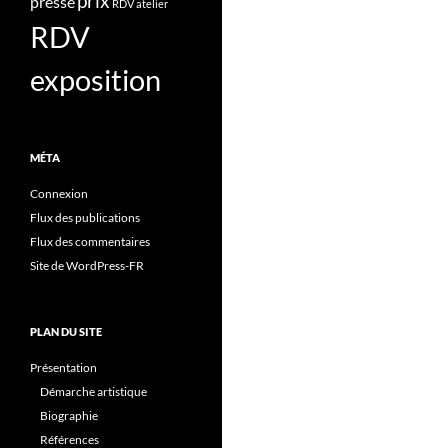
prix
presse
RDV atelier
RDV
exposition
MÉTA
Connexion
Flux des publications
Flux des commentaires
Site de WordPress-FR
PLAN DU SITE
Présentation
Démarche artistique
Biographie
Références